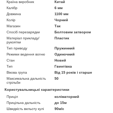
Країна виробник
Китай
Калібр
6 мм
Довжина
1100 мм
Колір
Чорний
Магазин
Так
Спосіб перезарядки
Болтовим затвором
Матеріал прикладу/
Пластик
рукоятки
Тип приводу
Пружинний
Режими ведення вогню
Одиночний
Стан
Новий
Тип
Гвинтівка
Вікова група
Від 15 років і старше
Максимальна дальність
50
стрільби
Користувальницькі характеристики
Приціл
коліматорний
Прицільна дальність
до 15м
Швидкість вильоту кулі
90м/с