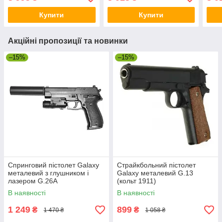
дере
Купити
Купити
Акційні пропозиції та новинки
–15%
–15%
Спринговий пістолет Galaxy
Страйкбольний пістолет
металевий з глушником і
Galaxy металевий G.13
лазером G.26A
(кольт 1911)
В наявності
В наявності
1 249
899
₴
₴
1 470 ₴
1 058 ₴