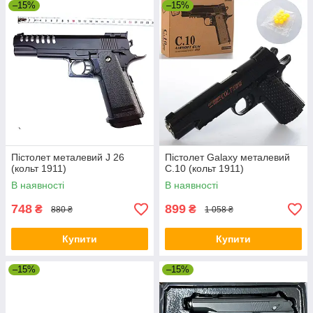
–15%
–15%
Пістолет металевий J 26
Пістолет Galaxy металевий
(кольт 1911)
C.10 (кольт 1911)
В наявності
В наявності
748
899
₴
₴
880 ₴
1 058 ₴
Купити
Купити
–15%
–15%