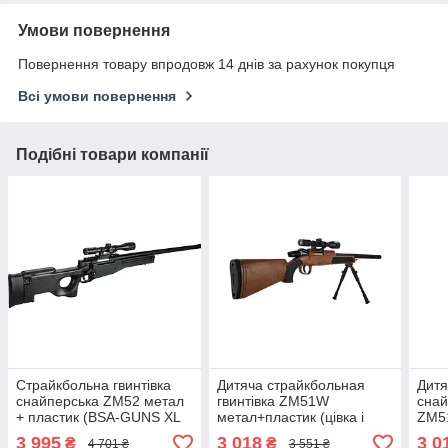
Умови повернення
Повернення товару впродовж 14 днів за рахунок покупця
Всі умови повернення
Подібні товари компанії
Страйкбольна гвинтівка
Дитяча страйкбольная
Дитя
снайперська ZM52 метал
гвинтівка ZM51W
снай
+ пластик (BSA-GUNS XL
метал+пластик (цівка і
ZM5
Tactical)
приклад під дерево)
(ців
3 995
3 018
3 0
₴
₴
4 701 ₴
3 551 ₴