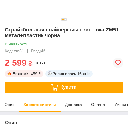
Cтрайкбольная снайперська гвинтівка ZM51
метал+пластик чорна
В наявності
Код: zm51
Роздріб
2 599
₴
3 058 ₴
Економія
459 ₴
Залишилось
16 днів
Купити
Опис
Характеристики
Доставка
Оплата
Умови 
Опис