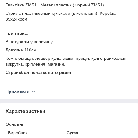
Гвинтівка ZM51 . Метал+пластик.( чорний ZM51)
Стріляє пластиковими кульками (в комплекті). Коробка
89х24х8см
Гвинтівка
.
В натуральну величину.
Довжина 110см.
Комплектація: лоадер куль, вішки, приціл, кулі страйкбольні,
викрутка, кріплення, магазин.
Страйкбол початкового рівня
.
Приховати
Характеристики
Основні
Виробник
Cyma