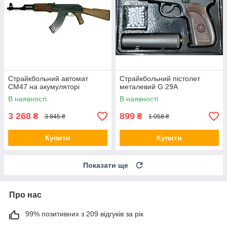
Страйкбольний автомат
Страйкбольний пістолет
CM47 на акумуляторі
металевий G.29A
В наявності
В наявності
3 268
899
₴
₴
3 845 ₴
1 058 ₴
Купити
Купити
Показати ще
Про нас
99% позитивних з 209 відгуків за рік