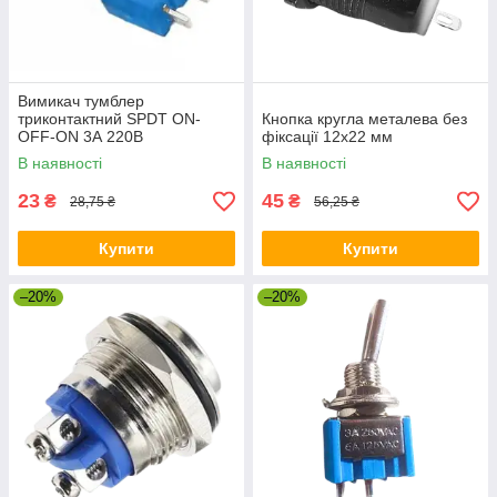
Вимикач тумблер
триконтактний SPDT ON-
Кнопка кругла металева без
OFF-ON 3А 220В
фіксації 12х22 мм
В наявності
В наявності
23
45
₴
₴
28,75 ₴
56,25 ₴
Купити
Купити
–20%
–20%