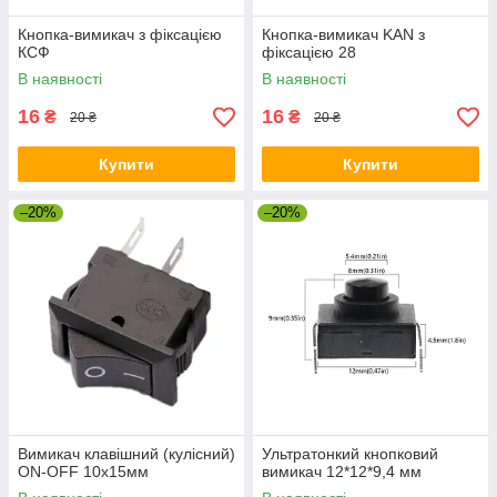
Кнопка-вимикач з фіксацією
Кнопка-вимикач KAN з
КСФ
фіксацією 28
В наявності
В наявності
16
16
₴
₴
20 ₴
20 ₴
Купити
Купити
–20%
–20%
Вимикач клавішний (кулісний)
Ультратонкий кнопковий
ON-OFF 10х15мм
вимикач 12*12*9,4 мм