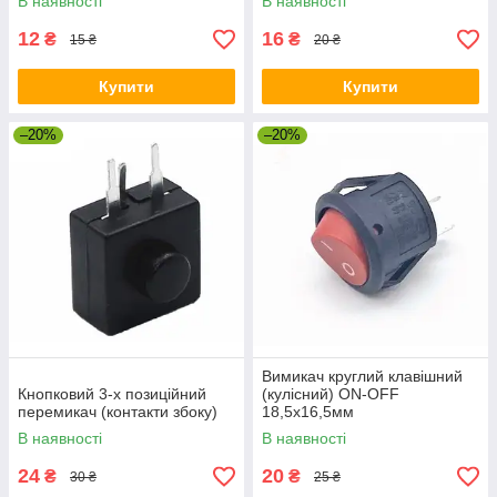
В наявності
В наявності
12
16
₴
₴
15 ₴
20 ₴
Купити
Купити
–20%
–20%
Вимикач круглий клавішний
Кнопковий 3-х позиційний
(кулісний) ON-OFF
перемикач (контакти збоку)
18,5х16,5мм
В наявності
В наявності
24
20
₴
₴
30 ₴
25 ₴