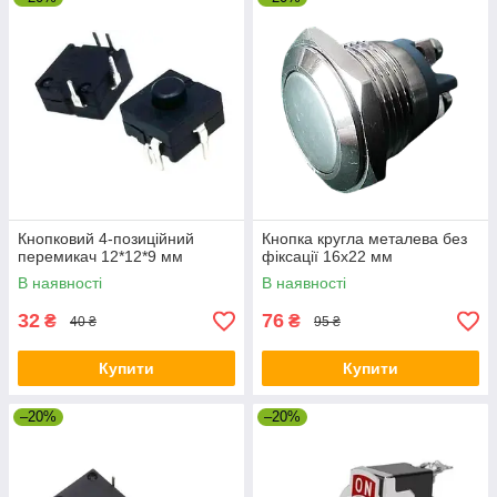
Кнопковий 4-позиційний
Кнопка кругла металева без
перемикач 12*12*9 мм
фіксації 16х22 мм
В наявності
В наявності
32
76
₴
₴
40 ₴
95 ₴
Купити
Купити
–20%
–20%