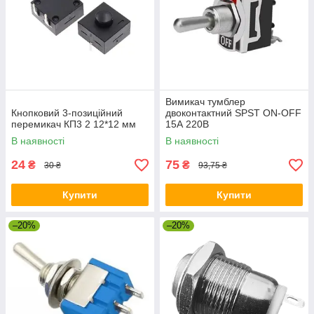
Вимикач тумблер
Кнопковий 3-позиційний
двоконтактний SPST ON-OFF
перемикач КП3 2 12*12 мм
15А 220В
В наявності
В наявності
24
75
₴
₴
30 ₴
93,75 ₴
Купити
Купити
–20%
–20%