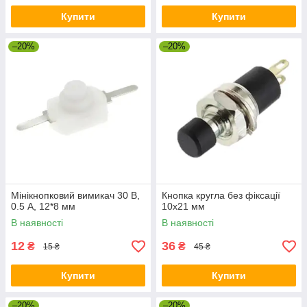
Купити
Купити
–20%
–20%
Мінікнопковий вимикач 30 В,
Кнопка кругла без фіксації
0.5 А, 12*8 мм
10х21 мм
В наявності
В наявності
12
36
₴
₴
15 ₴
45 ₴
Купити
Купити
–20%
–20%