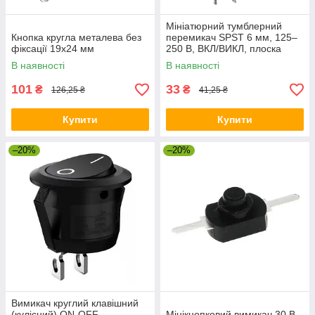
Мініатюрний тумблерний
Кнопка кругла металева без
перемикач SPST 6 мм, 125–
фіксації 19х24 мм
250 В, ВКЛ/ВИКЛ, плоска
ручка
В наявності
В наявності
101
33
₴
₴
126,25 ₴
41,25 ₴
Купити
Купити
–20%
–20%
Вимикач круглий клавішний
(кулісний) ON-OFF
Мінікнопковий вимикач 30 В,