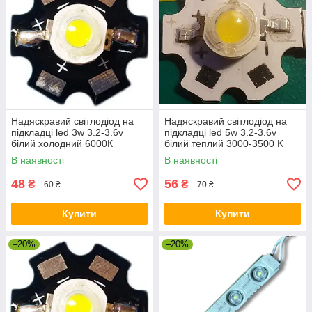
Надяскравий світлодіод на
Надяскравий світлодіод на
підкладці led 3w 3.2-3.6v
підкладці led 5w 3.2-3.6v
білий холодний 6000К
білий теплий 3000-3500 K
В наявності
В наявності
48
56
₴
₴
60 ₴
70 ₴
Купити
Купити
–20%
–20%