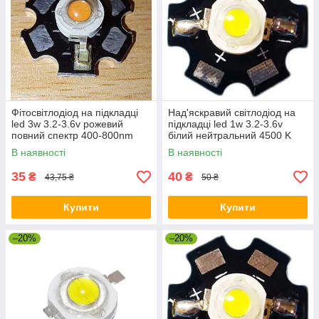
Фітосвітлодіод на підкладці
Над'яскравий світлодіод на
led 3w 3.2-3.6v рожевий
підкладці led 1w 3.2-3.6v
повний спектр 400-800nm
білий нейтральний 4500 K
В наявності
В наявності
35
40
₴
₴
43,75 ₴
50 ₴
Купити
Купити
–20%
–20%