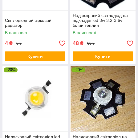
Над'яскравий світлодіод на
Світлодіодний зірковий
підкладці led 3w 3.2-3.6v
радіатор
білий теплий
В наявності
В наявності
4
48
₴
₴
5 ₴
60 ₴
Купити
Купити
–20%
–20%
Надяскравий світлодіод led
Надяскравий світлодіод на