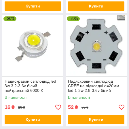
Купити
Купити
–20%
–20%
Надяскравий світлодіод led
Надяскравий світлодіод
3w 3.2-3.6v білий
CREE на підкладці d=20мм
нейтральний 6000 K
led 1-3w 2.8-3.6v білий
нейтральний
В наявності
В наявності
16
52
₴
₴
20 ₴
65 ₴
Купити
Купити