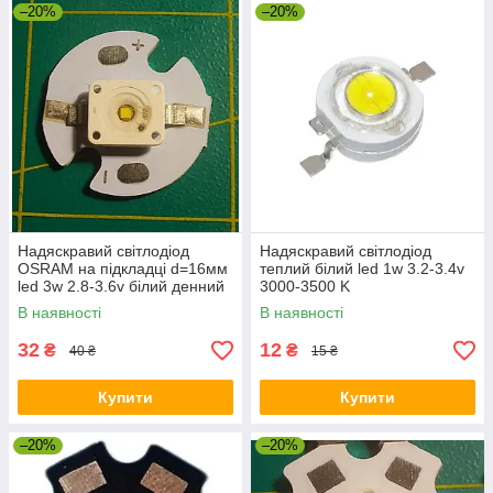
–20%
–20%
Надяскравий світлодіод
Надяскравий світлодіод
OSRAM на підкладці d=16мм
теплий білий led 1w 3.2-3.4v
led 3w 2.8-3.6v білий денний
3000-3500 K
В наявності
В наявності
32
12
₴
₴
40 ₴
15 ₴
Купити
Купити
–20%
–20%