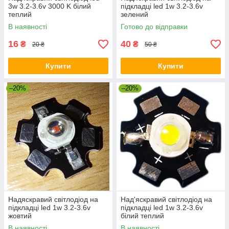
3w 3.2-3.6v 3000 K білий
підкладці led 1w 3.2-3.6v
теплий
зелений
В наявності
Готово до відправки
16
40
₴
₴
20 ₴
50 ₴
Купити
Купити
–20%
–20%
Надяскравий світлодіод на
Над'яскравий світлодіод на
підкладці led 1w 3.2-3.6v
підкладці led 1w 3.2-3.6v
жовтий
білий теплий
В наявності
В наявності