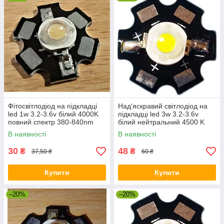
ліхтариків.
Фітосвітлодіод на підкладці
Над'яскравий світлодіод на
led 1w 3.2-3.6v білий 4000K
підкладці led 3w 3.2-3.6v
повний спектр 380-840nm
білий нейтральний 4500 K
В наявності
В наявності
30
48
₴
₴
37,50 ₴
60 ₴
Купити
Купити
–20%
–20%