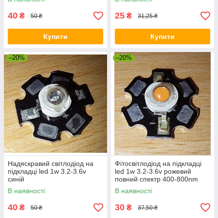
40
25
₴
₴
50 ₴
31,25 ₴
Купити
Купити
–20%
–20%
Надяскравий світлодіод на
Фітосвітлодіод на підкладці
підкладці led 1w 3.2-3.6v
led 1w 3.2-3.6v рожевий
синій
повний спектр 400-800nm
В наявності
В наявності
40
30
₴
₴
50 ₴
37,50 ₴