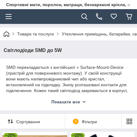
Спортивні мати, поролон, матраци, бескаркасні крісла, кар
Товари та послуги
Утеплення приміщень, батарейки, сві
Світлодіоди SMD до 5W
SMD перекладається з англійської = Surface-Mount-Device
(пристрій для поверхневого монтажу). У своїй конструкції
вони мають напівпровідниковий чип або кристал,
встановлений на підкладку. Знизу розташовані контакти для
підключення. Кожен такий світлодіод закривається в корпусі,
який можна припаювати безпосередньо до будь-якої
Показати все
поверхні. Тому їх і називають «виробами поверхневого
монтажу».
Їхня популярність – це наслідок малої вартості, високої
Сортування
0
Фільтри
надійності, тривалого терміну служби, ну а найголовніше –
високої світловіддачі. Саме SMD вид використовується у
більшості світлодіодних лампочок та світильників та
–20%
–20%